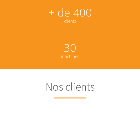
+ de 400
​clients
30
machines
Nos clients